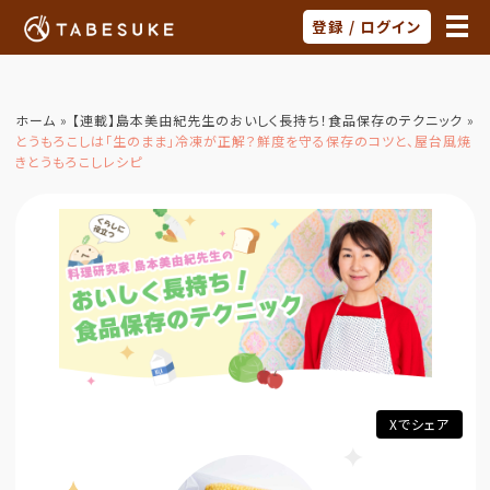
登録 / ログイン
ホーム
»
【連載】島本美由紀先生のおいしく長持ち！食品保存のテクニック
»
とうもろこしは「生のまま」冷凍が正解？鮮度を守る保存のコツと、屋台風焼
きとうもろこしレシピ
Xでシェア