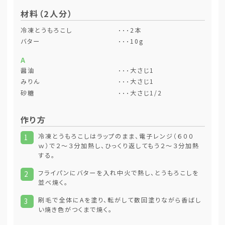
材料（2人分）
冷凍とうもろこし
2本
バター
10g
A
醤油
大さじ1
みりん
大さじ1
砂糖
大さじ1/2
作り方
冷凍とうもろこしはラップのまま、電子レンジ（６００
1
ｗ）で２～３分加熱し、ひっくり返してもう２～３分加熱
する。
フライパンにバターを入れ中火で熱し、とうもろこしを
2
並べ焼く。
刷毛で全体にAを塗り、転がして数回塗りながら香ばし
3
い焼き色がつくまで焼く。