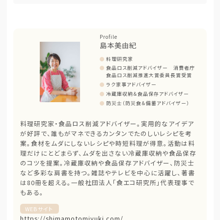
島本美由紀
料理研究家
食品ロス削減アドバイザー 消費者庁
食品ロス削減推進大賞委員長賞受賞
ラク家事アドバイザー
冷蔵庫収納＆食品保存アドバイザー
防災士（防災食＆備蓄アドバイザー）
料理研究家・食品ロス削減アドバイザー。実用的なアイデア
が好評で、誰もがマネできるカンタンでたのしいレシピを考
案。食材をムダにしないレシピや時短料理が得意。活動は料
理だけにとどまらず、ムダを出さない冷蔵庫収納や食品保存
のコツを提案。冷蔵庫収納や食品保存アドバイザー、防災士
など多彩な肩書を持つ。雑誌やテレビを中心に活躍し、著書
は80冊を超える。一般社団法人「食エコ研究所」代表理事で
もある。
WEBサイト
https://shimamotomiyuki.com/