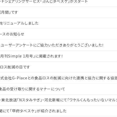
ドシェアリングサービス「ぶんじタベスケ」がスタート
減月間」です
をリニューアルしました
ースのお知らせ
】ユーザーアンケートにご協力いただきありがとうございました！
刊Simple 1月号」に掲載されます！
品ロス削減の日です
株式会社G-Placeとの食品ロスの削減に向けた連携と協力に関する協
食品の受け取りに関するマナーについて
局・東北放送「Nスタみやぎ」・河北新報にて「ワケルくんもったいないマル
聞にて「甲府タベスケ」が紹介されました